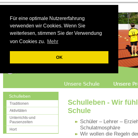
Für eine optimale Nutzererfahrung
verwenden wir Cookies. Wenn Sie
weiterlesen, stimmen Sie der Verwendung
von Cookies zu.
Mehr
OK
Schulleben
Schulleben - Wir füh
Traditionen
Schule
Aktivitäten
Unterrichts-und
Schüler – Lehrer – Erzieh
Pausenzeiten
Schulatmosphäre
Hort
Wir wollen die Regeln 