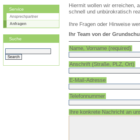
Hiermit wollen wir erreichen, 
Service
schnell und unbürokratisch re
Ansprechpartner
Ihre Fragen oder Hinweise wer
Anfragen
Ihr Team von der Grundschu
Suche
Name, Vorname
(required)
Anschrift (Straße, PLZ, Ort)
E-Mail-Adresse
Telefonnummer
Ihre konkrete Nachricht an un