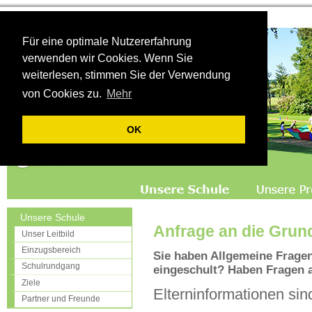
Für eine optimale Nutzererfahrung
verwenden wir Cookies. Wenn Sie
weiterlesen, stimmen Sie der Verwendung
von Cookies zu.
Mehr
OK
Unsere Schule
Anfrage an die Grun
Unser Leitbild
Einzugsbereich
Sie haben Allgemeine Fragen
Schulrundgang
eingeschult? Haben Fragen an
Ziele
Elterninformationen sin
Partner und Freunde