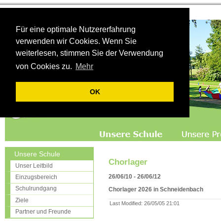
Für eine optimale Nutzererfahrung
verwenden wir Cookies. Wenn Sie
weiterlesen, stimmen Sie der Verwendung
von Cookies zu.
Mehr
OK
Unsere Schule
Chorlager
Unser Leitbild
26/06/10 - 26/06/12
Einzugsbereich
Schulrundgang
Chorlager 2026 in Schneidenbach
Ziele
Last Modified
:
26/05/05 21:01
Partner und Freunde