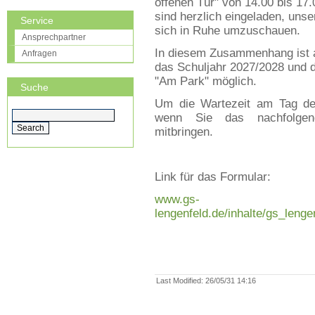
offenen Tür" von 14.00 bis 17.
sind herzlich eingeladen, uns
Service
sich in Ruhe umzuschauen.
Ansprechpartner
In diesem Zusammenhang ist a
Anfragen
das Schuljahr 2027/2028 und 
"Am Park" möglich.
Suche
Um die Wartezeit am Tag de
wenn Sie das nachfolgend
mitbringen.
Link für das Formular:
www.gs-
lengenfeld.de/inhalte/gs_leng
Last Modified
:
26/05/31 14:16